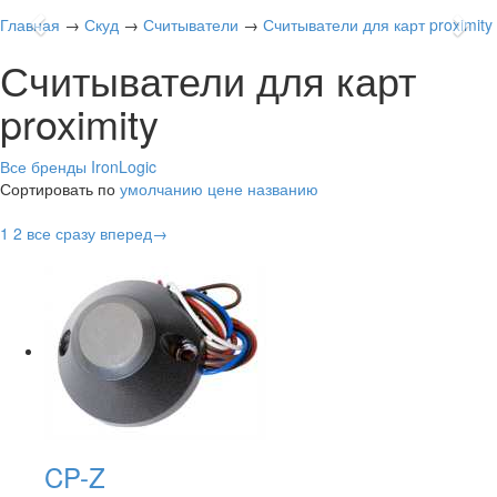
Previous
Nex
Главная
→
Скуд
→
Считыватели
→
Считыватели для карт proximity
Считыватели для карт
proximity
Все бренды
IronLogic
Сортировать по
умолчанию
цене
названию
1
2
все сразу
вперед→
CP-Z