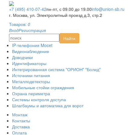
Монтаж
Контакты
+7 (495) 410-07-42
пн-пт, с 09.00 до 19.00
info@union-sb.ru
Оплата
г. Москва, ул. Электролитный проезд д.3, стр.2
Доставка
Товаров:
0
AHD видеонаблюдение
Вход
Регистрация
HD-SDI видеонаблюдение
Найти
IP-видеонаблюдение
IP-телефония Mocet
Видеонаблюдение
Доводчики
Идентификаторы
Интегрированная система "ОРИОН" "Болид"
Источники питания
Металлодетекторы
Мобильные стойки ограждения
Охрана периметра
Системы контроля доступа
Шлагбаумы и автоматика для ворот
Монтаж
Контакты
Доставка
Оплата