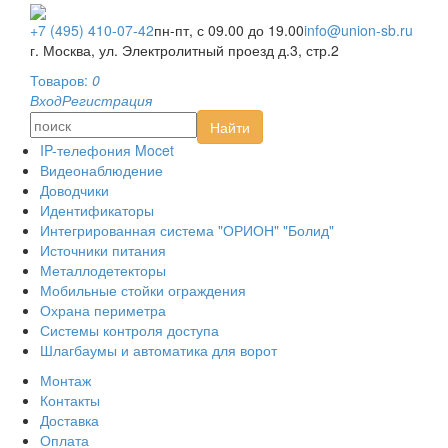
Монтаж
Контакты
+7 (495) 410-07-42
пн-пт, с 09.00 до 19.00
info@union-sb.ru
Оплата
г. Москва, ул. Электролитный проезд д.3, стр.2
Доставка
Товаров:
0
AHD видеонаблюдение
Вход
Регистрация
HD-SDI видеонаблюдение
Найти
IP-видеонаблюдение
IP-телефония Mocet
Видеонаблюдение
Доводчики
Идентификаторы
Интегрированная система "ОРИОН" "Болид"
Источники питания
Металлодетекторы
Мобильные стойки ограждения
Охрана периметра
Системы контроля доступа
Шлагбаумы и автоматика для ворот
Монтаж
Контакты
Доставка
Оплата