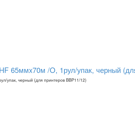
HF 65ммx70м /O, 1рул/упак, черный (дл
ул/упак, черный (для принтеров BBP11/12)