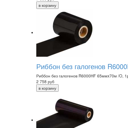
Риббон без галогенов R6000
Риббон без галогенов R6000HF 65ммx70м /O, 1р
2 758
руб