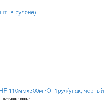
шт. в рулоне)
HF 110ммx300м /O, 1рул/упак, черный
 1рул/упак, черный