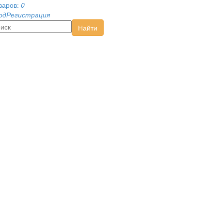
варов:
0
од
Регистрация
Найти