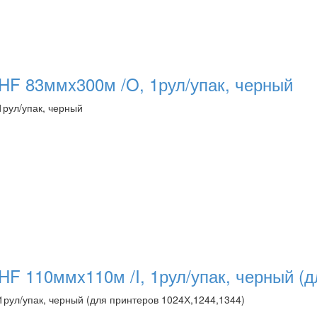
HF 83ммx300м /O, 1рул/упак, черный
1рул/упак, черный
HF 110ммx110м /I, 1рул/упак, черный (д
1рул/упак, черный (для принтеров 1024Х,1244,1344)