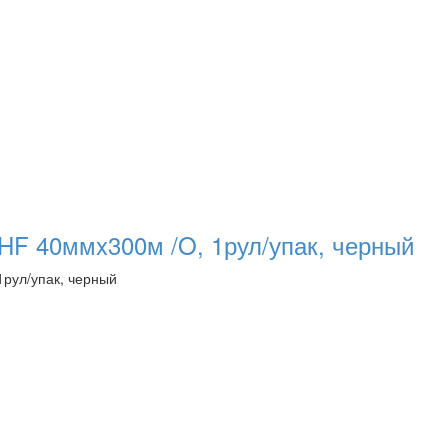
HF 40ммx300м /O, 1рул/упак, черный
1рул/упак, черный