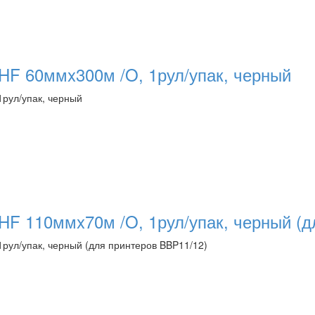
HF 60ммx300м /O, 1рул/упак, черный
1рул/упак, черный
HF 110ммx70м /O, 1рул/упак, черный (д
рул/упак, черный (для принтеров BBP11/12)