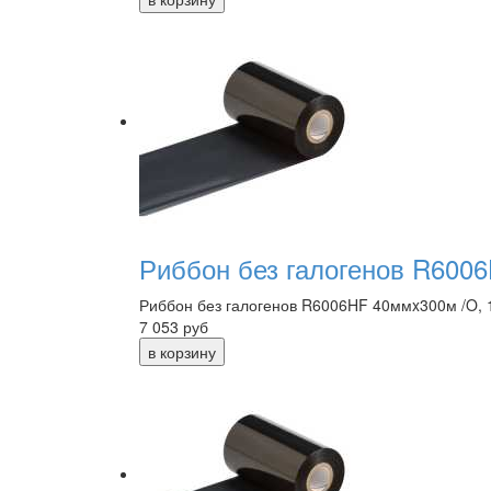
Риббон без галогенов R6006
Риббон без галогенов R6006HF 40ммx300м /O, 
7 053
руб