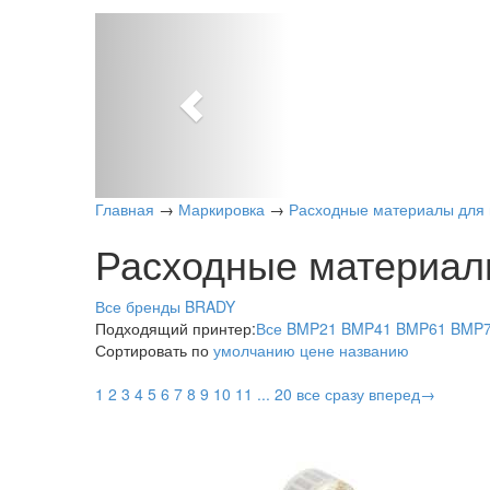
Previous
Главная
→
Маркировка
→
Расходные материалы для 
Расходные материал
Все бренды
BRADY
Подходящий принтер:
Все
BMP21
BMP41
BMP61
BMP
Сортировать по
умолчанию
цене
названию
1
2
3
4
5
6
7
8
9
10
11
...
20
все сразу
вперед→