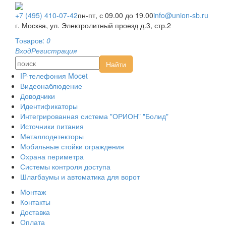
Монтаж
Контакты
+7 (495) 410-07-42
пн-пт, с 09.00 до 19.00
info@union-sb.ru
Оплата
г. Москва, ул. Электролитный проезд д.3, стр.2
Доставка
Товаров:
0
AHD видеонаблюдение
Вход
Регистрация
HD-SDI видеонаблюдение
Найти
IP-видеонаблюдение
IP-телефония Mocet
Видеонаблюдение
Доводчики
Идентификаторы
Интегрированная система "ОРИОН" "Болид"
Источники питания
Металлодетекторы
Мобильные стойки ограждения
Охрана периметра
Системы контроля доступа
Шлагбаумы и автоматика для ворот
Монтаж
Контакты
Доставка
Оплата