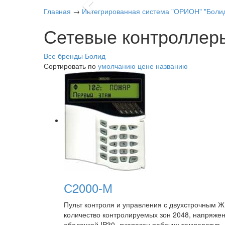
Previous
Главная
→
Интегрированная система "ОРИОН" "Боли
Сетевые контроллер
Все бренды
Болид
Сортировать по
умолчанию
цене
названию
С2000-М
Пульт контроля и управления с двухстрочным Ж
количество контролируемых зон 2048, напряжен
оболочкой IP30, диапазон рабочих температур 