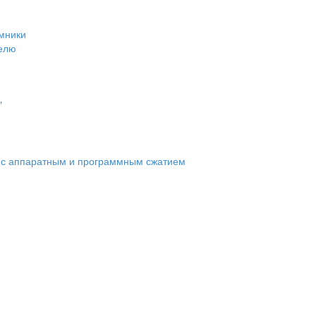
мники
белю
"
а с аппаратным и программным сжатием