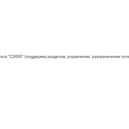
х
ьта "С2000" (поддержка разделов, управление, разграничение по