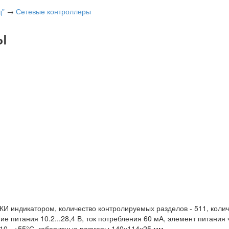
д"
→
Сетевые контроллеры
ы
КИ индикатором, количество контролируемых разделов - 511, коли
ие питания 10.2...28,4 В, ток потребления 60 мА, элемент питани
-10...+55°С, габаритные размеры 140х114х25 мм