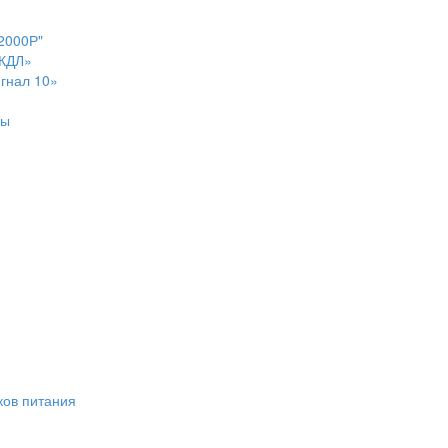
2000Р"
-КДЛ»
гнал 10»
ры
ков питания