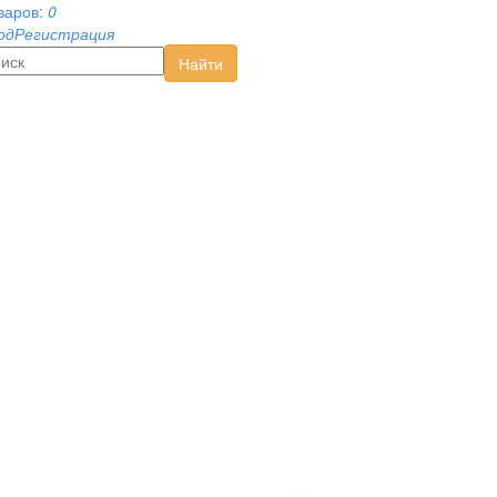
варов:
0
од
Регистрация
Найти