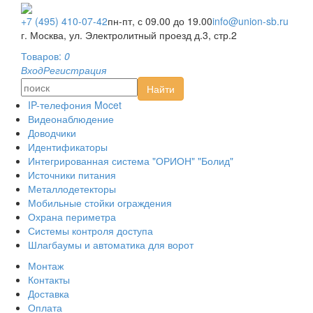
Монтаж
Контакты
+7 (495) 410-07-42
пн-пт, с 09.00 до 19.00
info@union-sb.ru
Оплата
г. Москва, ул. Электролитный проезд д.3, стр.2
Доставка
Товаров:
0
AHD видеонаблюдение
Вход
Регистрация
HD-SDI видеонаблюдение
Найти
IP-видеонаблюдение
IP-телефония Mocet
Видеонаблюдение
Доводчики
Идентификаторы
Интегрированная система "ОРИОН" "Болид"
Источники питания
Металлодетекторы
Мобильные стойки ограждения
Охрана периметра
Системы контроля доступа
Шлагбаумы и автоматика для ворот
Монтаж
Контакты
Доставка
Оплата