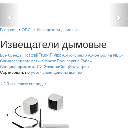
Previous
Nex
Главная
→
ОПС
→
Извещатели дымовые
Извещатели дымовые
Все бренды
Hostcall
True-IP
Vizit
Аргус-Спектр
Артон
Болид
ИВС-
Сигналспецавтоматика
Ирсэт
Полисервис
Рубеж
Специнформатика-СИ
ЭлектроСпецИндустрия
Сортировать по
умолчанию
цене
названию
1
2
3
все сразу
вперед→