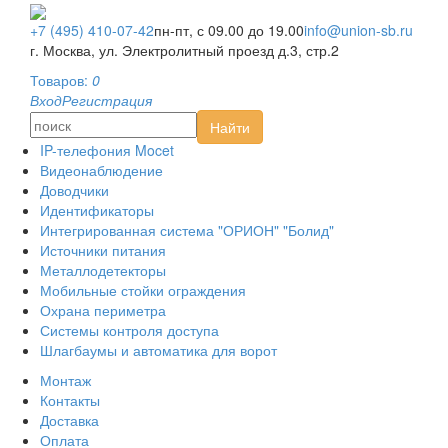
Монтаж
Контакты
+7 (495) 410-07-42
пн-пт, с 09.00 до 19.00
info@union-sb.ru
Оплата
г. Москва, ул. Электролитный проезд д.3, стр.2
Доставка
Товаров:
0
AHD видеонаблюдение
Вход
Регистрация
HD-SDI видеонаблюдение
Найти
IP-видеонаблюдение
IP-телефония Mocet
Видеонаблюдение
Доводчики
Идентификаторы
Интегрированная система "ОРИОН" "Болид"
Источники питания
Металлодетекторы
Мобильные стойки ограждения
Охрана периметра
Системы контроля доступа
Шлагбаумы и автоматика для ворот
Монтаж
Контакты
Доставка
Оплата