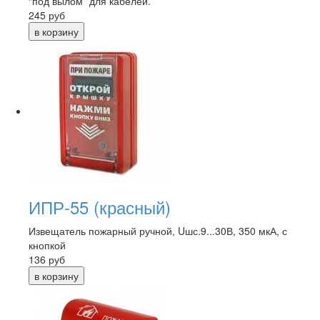
“под вылом” для кабелей.
245
руб
ИПР-55 (красный)
Извещатель пожарный ручной, Uшс.9...30В, 350 мкА, с
кнопкой
136
руб