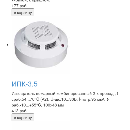
177
руб
ИПК-3.5
Извещатель пожарный комбинированный 2-х провод., t-
сраб.54...70°C (А2), U-шс.10...30В, I-потр.95 мкА, t-
раб.-10...+55°C, 100х48 мм
413
руб