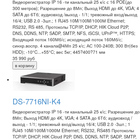
Видеорегистратор IP 16 -ти канальный 25 к/с с 16 POE(до
300 метров); Разрешение до 8Мп; Выход HDMI до 4K, VGA; 4
SATA до 6Тб; аудиовход /выход - 1/1; тревожный вход/выход
16/4; USB 2.0 -3шт.; 1 RJ45 10M/100M/1000М Ethernet;
RS232, RS 485, Протоколы TCP/IP, DHCP, HIK Cloud P2P,
DNS, DDNS, NTP, SADP, SMTP, NFS, iSCSI, UPnP™, HTTPS;
Входящий поток 160Мб/с; исходящий поток 160Мб/с;
синхр.воспр. 4 канала@4Мп 25 к/с; АС 100-240В; 300 Вт(без
HDD); -10°C...+55°C; вес 5кг; 445?400?71 мм
35 990
руб
DS-7716NI-K4
Видеорегистратор IP 16 -ти канальный 25 к/с; Разрешение до
8Мп; Выход HDMI до 4K, VGA; 4 SATA до 6Тб; аудиовход /
выход - 1/1; тревожный вход/выход 16/4; USB 2.0 -3шт.; 1
RJ45 10M/100M/1000М Ethernet; RS232, RS485 Протоколы
TCP/IP, DHCP, HIK Cloud P2P, DNS, DDNS, NTP, SADP, SMTP,