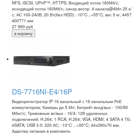
NFS, iSCSI, UPnP™, HTTPS; Входящий поток 160Мб/с;
исходящий поток 160Мб/с; синхр.воспр. 4 канала@4Мп 25 к/
с; АС 100-240В; 20 Вт(без HDD); -10°C...+55°C; вес 5 кг; 445?
400?71 мм
27 990
руб
DS-7716NI-E4/16P
Видеорегистратор IP 16 канальный с 16 канальным РоЕ
коммутатором; Камеры до 5 Мп; Битрейт вход/вых - 100/80
Мбит/с; Тревожные вх/вых - 16/4; 128 удаленных
подключений; H.264; 1 RCA; H.264; VGA, HDMI; 4 SATA 4 ТБ;
eSATA; USB 3.0; 220 АС; -10°C ...+55°C; 44х390х70 мм.
Адаптер питания в комплекте.