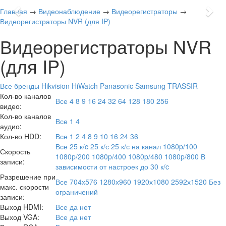
Previous
Nex
Главная
→
Видеонаблюдение
→
Видеорегистраторы
→
Видеорегистраторы NVR (для IP)
Видеорегистраторы NVR
(для IP)
Все бренды
Hikvision
HiWatch
Panasonic
Samsung
TRASSIR
Кол-во каналов
Все
4
8
9
16
24
32
64
128
180
256
видео:
Кол-во каналов
Все
1
4
аудио:
Кол-во HDD:
Все
1
2
4
8
9
10
16
24
36
Все
25 к/c
25 к/с
25 к/с на канал
1080p/100
Скорость
1080p/200
1080p/400
1080p/480
1080p/800
В
записи:
зависимости от настроек
до 30 к/c
Разрешение при
Все
704х576
1280х960
1920х1080
2592х1520
Без
макс. скорости
ограничений
записи:
Выход HDMI:
Все
да
нет
Выход VGA:
Все
да
нет