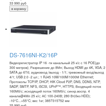
33 990
руб
DS-7616NI-K2/16P
Видеорегистратор IP 16 -ти канальный 25 к/с с 16 POE(до
300 метров); Разрешение до 8Мп; Выход HDMI до 4K, VGA; 2
SATA до 6Тб; аудиовход /выход - 1/1; тревожный вход/выход
4/1; USB 2.0 -2 шт.; 1 RJ45 10M/100M/1000М Ethernet;
Протоколы TCP/IP, DHCP, HIK Cloud P2P, DNS, DDNS, NTP,
SADP, SMTP, NFS, iSCSI, UPnP™, HTTPS; Входящий поток
160Мб/с; исходящий поток 160Мб/с; синхр.воспр. 4
канала@4Мп 25 к/с; АС 100-240В; 280 Вт(без HDD);
-10°C...+55°C; вес 1кг; 385?315?52 мм
25 990
руб