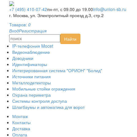
Монтаж
Контакты
+7 (495) 410-07-42
пн-пт, с 09.00 до 19.00
info@union-sb.ru
Оплата
г. Москва, ул. Электролитный проезд д.3, стр.2
Доставка
Товаров:
0
AHD видеонаблюдение
Вход
Регистрация
HD-SDI видеонаблюдение
Найти
IP-видеонаблюдение
IP-телефония Mocet
Видеонаблюдение
Доводчики
Идентификаторы
Интегрированная система "ОРИОН" "Болид"
Источники питания
Металлодетекторы
Мобильные стойки ограждения
Охрана периметра
Системы контроля доступа
Шлагбаумы и автоматика для ворот
Монтаж
Контакты
Доставка
Оплата