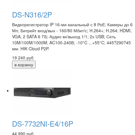
DS-N316/2P
Видеорегистратор IP 16-ми канальный с 8 РоЕ; Камеры до 6
Мп; Битрейт вход/вых - 160/80 Мбит/с; H.264+; H.264; HDMI,
VGA; 2 SATA 6 ТБ; Аудио вх/выход 1/1; 2х USB; Сеть
10M/100M/1000M; AC100-240В; -10°C ...+55°C; 445?290?45
мм. HIK Cloud P2P.
19 240
руб
DS-7732NI-E4/16P
44 990
руб