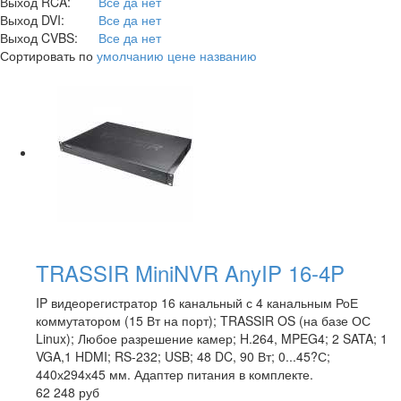
Выход RCA:
Все
да
нет
Выход DVI:
Все
да
нет
Выход CVBS:
Все
да
нет
Сортировать по
умолчанию
цене
названию
TRASSIR MiniNVR AnyIP 16-4P
IP видеорегистратор 16 канальный с 4 канальным РоЕ
коммутатором (15 Вт на порт); TRASSIR OS (на базе ОС
Linux); Любое разрешение камер; H.264, MPEG4; 2 SATA; 1
VGA,1 HDMI; RS-232; USB; 48 DC, 90 Вт; 0...45?С;
440х294х45 мм. Адаптер питания в комплекте.
62 248
руб