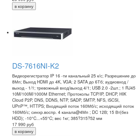
DS-7616NI-K2
Видеорегистратор IP 16 -ти канальный 25 к/с; Разрешение до
8Мп; Выход HDMI до 4K, VGA; 2 SATA до 6Тб; аудиовход /
выход - 1/1; тревожный вход/выход 4/1; USB 2.0 -2шт.; 1 RJ45
10M/100M/1000М Ethernet; Протоколы TCP/IP, DHCP, HIK
Cloud P2P, DNS, DDNS, NTP, SADP, SMTP, NFS, iSCSI,
UPnP™, HTTPS; Входящий поток 160Мб/с; исходящий поток
160Мб/с; синхр.воспр. 4 канала@4Мп ; DC 12В; 15 Вт(без
HDD); -10°C...+55°C; вес 1кг; 385?315?52 мм
17 990
руб