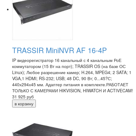
TRASSIR MiniNVR AF 16-4P
IP видеорегистратор 16 канальный с 4 канальным РоЕ
коммутатором (15 Вт на порт); TRASSIR OS (на базе ОС
Linux); Любое разрешение камер; H.264, MPEG4; 2 SATA; 1
VGA,1 HDMI; RS-232; USB; 48 DC, 90 Вт; 0...45?С;
440х294х45 мм. Адаптер питания в комплекте.РАБОТАЕТ
ТОЛЬКО С КАМЕРАМИ HIKVISION, HIWATCH И ACTIVECAM!
31 925
руб